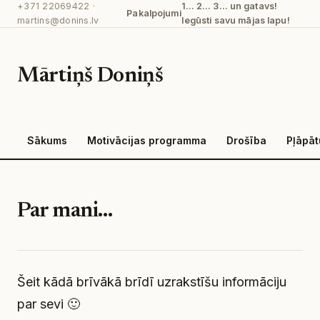
+371 22069422
·
1… 2… 3… un gatavs!
Pāriet
Pakalpojumi
martins@donins.lv
Iegūsti savu mājas lapu!
uz
saturu
Mārtiņš Doniņš
Sākums
Motivācijas programma
Drošība
Pļāpā
Par mani…
Šeit kādā brīvākā brīdī uzrakstīšu informāciju
par sevi 🙂