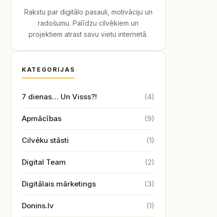
Rakstu par digitālo pasauli, motivāciju un
radošumu. Palīdzu cilvēkiem un
projektiem atrast savu vietu internetā.
KATEGORIJAS
7 dienas… Un Visss?!
(4)
Apmācības
(9)
Cilvēku stāsti
(1)
Digital Team
(2)
Digitālais mārketings
(3)
Donins.lv
(1)