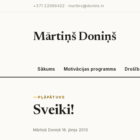
Pāriet
+371 22069422
·
martins@donins.lv
uz
saturu
Mārtiņš Doniņš
Sākums
Motivācijas programma
Drošīb
PĻĀPĀTUVE
Sveiki!
Mārtiņš Doniņš
·
16. jūnijs 2013