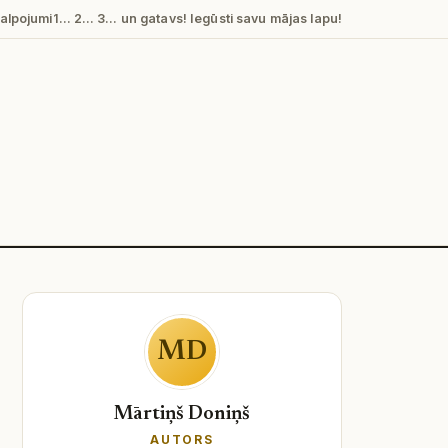
alpojumi
1… 2… 3… un gatavs! Iegūsti savu mājas lapu!
MD
Mārtiņš Doniņš
AUTORS