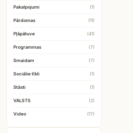
Pakalpojumi
(1)
Pārdomas
(11)
Pļāpātuve
(41)
Programmas
(7)
Smaidam
(7)
Sociālie tīkli
(1)
Stāsti
(1)
VALSTS
(2)
Video
(17)