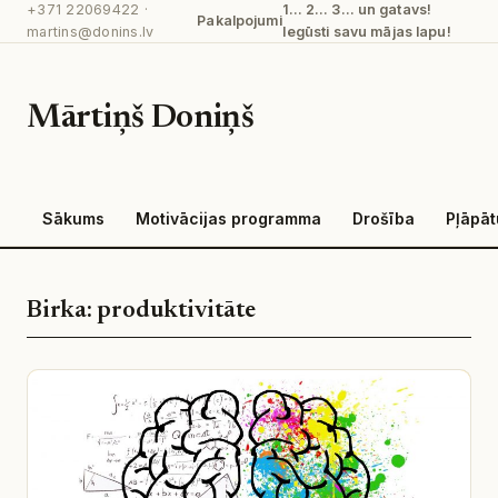
+371 22069422
·
1… 2… 3… un gatavs!
Pāriet
Pakalpojumi
martins@donins.lv
Iegūsti savu mājas lapu!
uz
saturu
Mārtiņš Doniņš
Sākums
Motivācijas programma
Drošība
Pļāpā
Birka:
produktivitāte