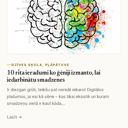
DZĪVES SKOLA
, 
PĻĀPĀTUVE
10 rīta ieradumi ko ģēniji izmanto, lai
iedarbinātu smadzenes
Ir diezgan grūti, teikšu pat nereāli iekarot Digitālos
plašumus, ja esi kā sēne – kas tikai eksistē un kuram
smadzeņu vietā ir kaut kāda…
Lasīt →