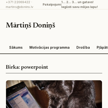
+371 22069422
·
1… 2… 3… un gatavs!
Pāriet
Pakalpojumi
martins@donins.lv
Iegūsti savu mājas lapu!
uz
saturu
Mārtiņš Doniņš
Sākums
Motivācijas programma
Drošība
Pļāpā
Birka:
powerpoint