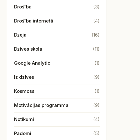
Drošība
(3)
Drošība internetā
(4)
Dzeja
(16)
Dzīves skola
(11)
Google Analytic
(1)
Iz dzīves
(9)
Kosmoss
(1)
Motivācijas programma
(9)
Notikumi
(4)
Padomi
(5)