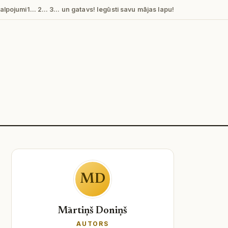
alpojumi
1… 2… 3… un gatavs! Iegūsti savu mājas lapu!
MD
Mārtiņš Doniņš
AUTORS