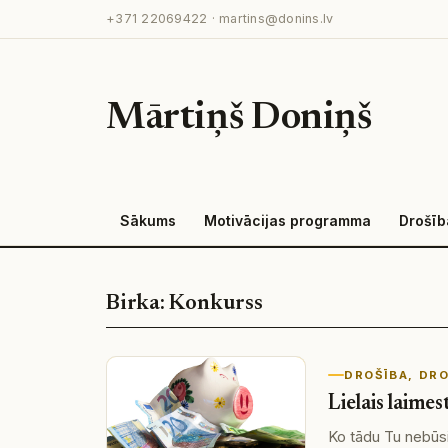
Pāriet
+371 22069422
·
martins@donins.lv
uz
saturu
Mārtiņš Doniņš
Sākums
Motivācijas programma
Drošīb
Birka:
Konkurss
DROŠĪBA
, 
DRO
Lielais laime
Ko tādu Tu nebūsi