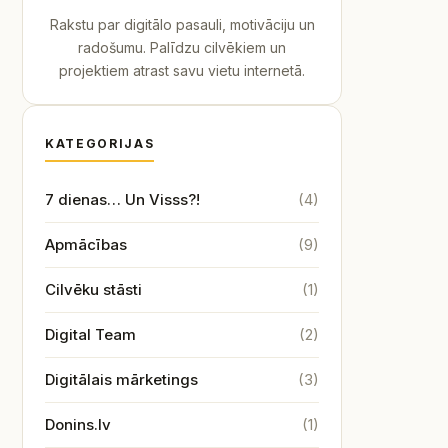
Rakstu par digitālo pasauli, motivāciju un
radošumu. Palīdzu cilvēkiem un
projektiem atrast savu vietu internetā.
KATEGORIJAS
7 dienas… Un Visss?!
(4)
Apmācības
(9)
Cilvēku stāsti
(1)
Digital Team
(2)
Digitālais mārketings
(3)
Donins.lv
(1)