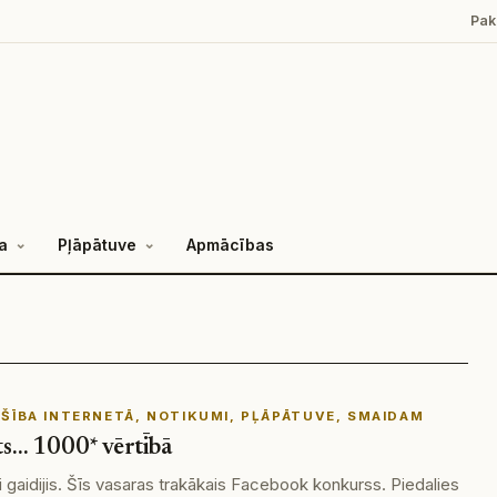
Pak
a
Pļāpātuve
Apmācības
ŠĪBA INTERNETĀ
, 
NOTIKUMI
, 
PĻĀPĀTUVE
, 
SMAIDAM
sts… 1000* vērtībā
 gaidijis. Šīs vasaras trakākais Facebook konkurss. Piedalies