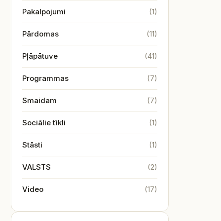
Pakalpojumi
(1)
Pārdomas
(11)
Pļāpātuve
(41)
Programmas
(7)
Smaidam
(7)
Sociālie tīkli
(1)
Stāsti
(1)
VALSTS
(2)
Video
(17)