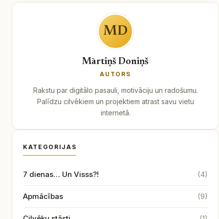
MD
Mārtiņš Doniņš
AUTORS
Rakstu par digitālo pasauli, motivāciju un radošumu.
Palīdzu cilvēkiem un projektiem atrast savu vietu
internetā.
KATEGORIJAS
7 dienas… Un Visss?!
(4)
Apmācības
(9)
Cilvēku stāsti
(1)