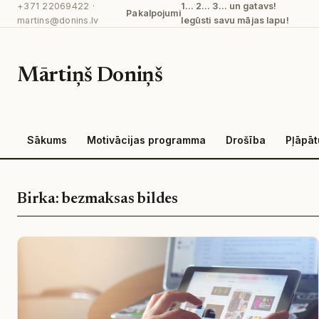
+371 22069422
·
1… 2… 3… un gatavs!
Pāriet
Pakalpojumi
martins@donins.lv
Iegūsti savu mājas lapu!
uz
saturu
Mārtiņš Doniņš
Sākums
Motivācijas programma
Drošība
Pļāpā
Birka:
bezmaksas bildes