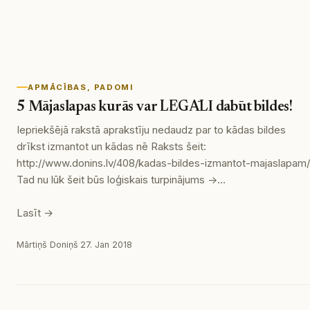
APMĀCĪBAS
, 
PADOMI
5 Mājaslapas kurās var LEGĀLI dabūt bildes!
Iepriekšējā rakstā aprakstīju nedaudz par to kādas bildes
drīkst izmantot un kādas nē Raksts šeit:
http://www.donins.lv/408/kadas-bildes-izmantot-majaslapam/
Tad nu lūk šeit būs loģiskais turpinājums ->…
Lasīt →
Mārtiņš Doniņš
·
27. Jan 2018