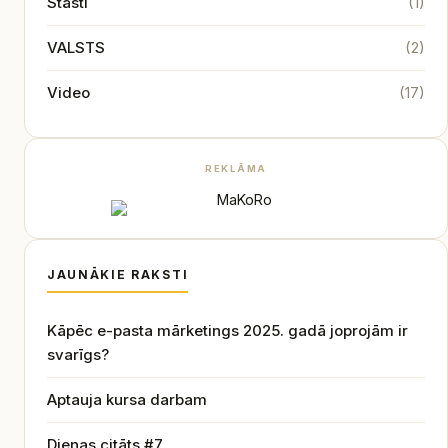
Stāsti
(1)
VALSTS
(2)
Video
(17)
REKLĀMA
JAUNĀKIE RAKSTI
Kāpēc e-pasta mārketings 2025. gadā joprojām ir
svarīgs?
Aptauja kursa darbam
Dienas citāts #7