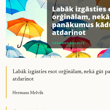
Labāk izgāsties esot orģinālam, nekā gūt
atdarinot
Hermans Melvils