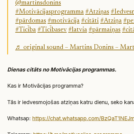
@martinsdonins
#Motivācijasprogramma
#Atziņas
#Iedves
#pārdomas
#motivācija
#citāti
#Atziņa
#pe
#Ticība
#Ticībasev
#latvia
#pārmaiņas
#cit
♬ original sound – Martins Donins – Mar
Dienas citāts no Motivācijas programmas.
Kas ir Motivācijas programma?
Tās ir iedvesmojošas atziņas katru dienu, seko kan
Whatsap:
https://chat.whatsapp.com/BzQaT1NE