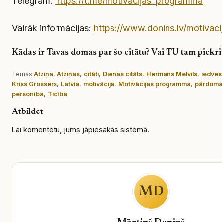
Telegram:
https://t.me/motivacijas_programma
Vairāk informācijas:
https://www.donins.lv/motivac
Kādas ir Tavas domas par šo citātu? Vai TU tam piekrī
Tēmas:
Atziņa
, 
Atziņas
, 
citāti
, 
Dienas citāts
, 
Hermans Melvils
, 
iedve
Kriss Grossers
, 
Latvia
, 
motivācija
, 
Motivācijas programma
, 
pārdom
personība
, 
Ticība
Atbildēt
Lai komentētu, jums
jāpiesakās
sistēmā.
MD