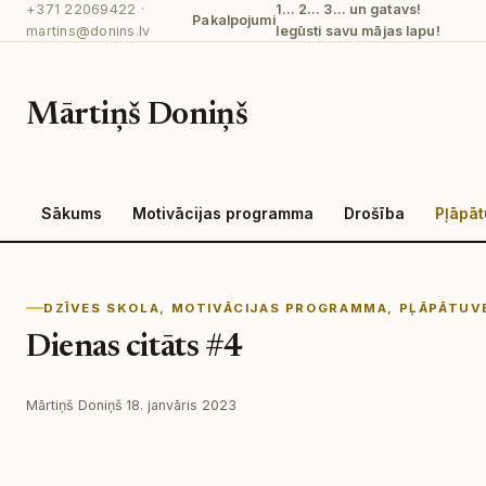
+371 22069422
·
1… 2… 3… un gatavs!
Pāriet
Pakalpojumi
martins@donins.lv
Iegūsti savu mājas lapu!
uz
saturu
Mārtiņš Doniņš
Sākums
Motivācijas programma
Drošība
Pļāpā
DZĪVES SKOLA
, 
MOTIVĀCIJAS PROGRAMMA
, 
PĻĀPĀTUV
Dienas citāts #4
Mārtiņš Doniņš
·
18. janvāris 2023