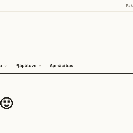
Pak
a
Pļāpātuve
Apmācības
 🙂