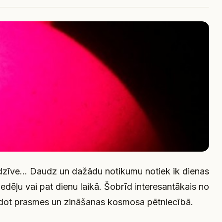
 dzīve… Daudz un dažādu notikumu notiek ik dienas
dēļu vai pat dienu laikā. Šobrīd interesantākais no
veidot prasmes un zināšanas kosmosa pētniecībā.