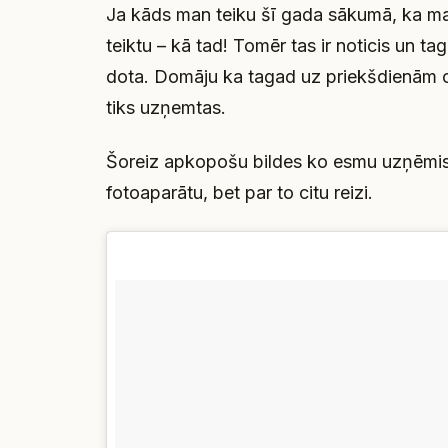
Ja kāds man teiku šī gada sākumā, ka man
teiktu – kā tad! Tomēr tas ir noticis un tag
dota. Domāju ka tagad uz priekšdienām cen
tiks uzņemtas.
Šoreiz apkopošu bildes ko esmu uzņēmis ar
fotoaparātu, bet par to citu reizi.