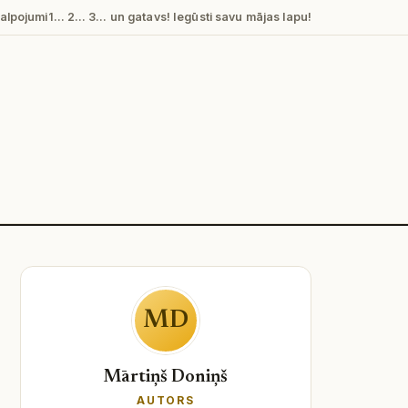
alpojumi
1… 2… 3… un gatavs! Iegūsti savu mājas lapu!
MD
Mārtiņš Doniņš
AUTORS