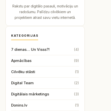
Rakstu par digitālo pasauli, motivāciju un
radošumu. Palīdzu cilvēkiem un
projektiem atrast savu vietu internetā.
KATEGORIJAS
7 dienas… Un Visss?!
(4)
Apmācības
(9)
Cilvēku stāsti
(1)
Digital Team
(2)
Digitālais mārketings
(3)
Donins.lv
(1)