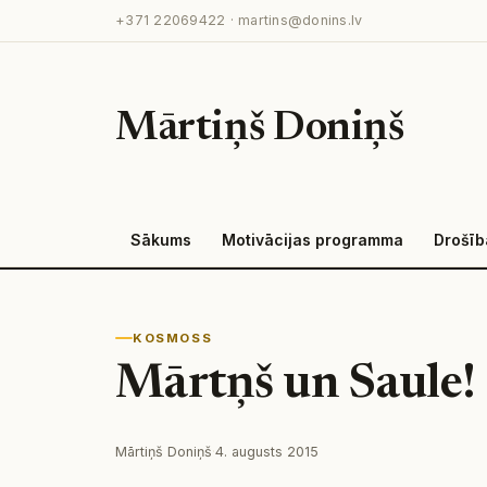
Pāriet
+371 22069422
·
martins@donins.lv
uz
saturu
Mārtiņš Doniņš
Sākums
Motivācijas programma
Drošīb
KOSMOSS
Mārtņš un Saule!
Mārtiņš Doniņš
·
4. augusts 2015