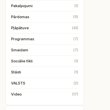
Pakalpojumi
(1)
Pārdomas
(11)
Pļāpātuve
(41)
Programmas
(7)
Smaidam
(7)
Sociālie tīkli
(1)
Stāsti
(1)
VALSTS
(2)
Video
(17)