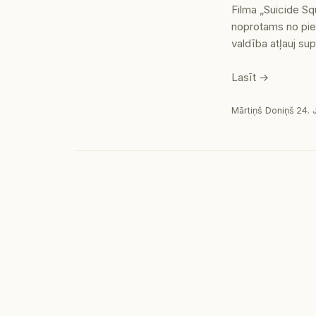
Filma „Suicide Sq
noprotams no piee
valdība atļauj su
Lasīt →
Mārtiņš Doniņš
·
24. 