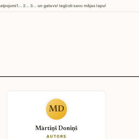
alpojumi
1… 2… 3… un gatavs! Iegūsti savu mājas lapu!
MD
Mārtiņš Doniņš
AUTORS