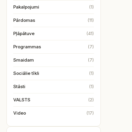
Pakalpojumi
(1)
Pārdomas
(11)
Pļāpātuve
(41)
Programmas
(7)
Smaidam
(7)
Sociālie tīkli
(1)
Stāsti
(1)
VALSTS
(2)
Video
(17)