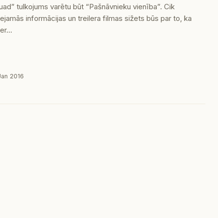
uad” tulkojums varētu būt “Pašnāvnieku vienība”. Cik
jamās informācijas un treilera filmas sižets būs par to, ka
per…
Jan 2016