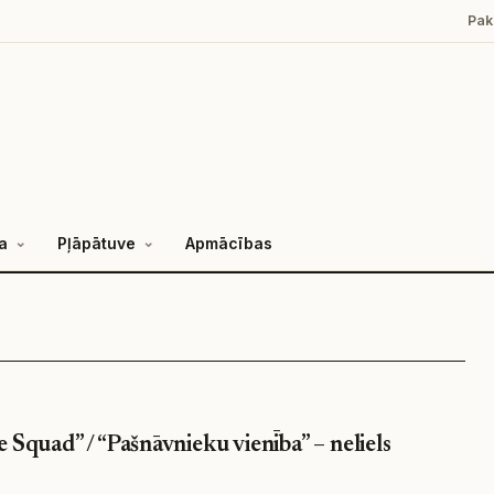
Pak
a
Pļāpātuve
Apmācības
e Squad” / “Pašnāvnieku vienība” – neliels