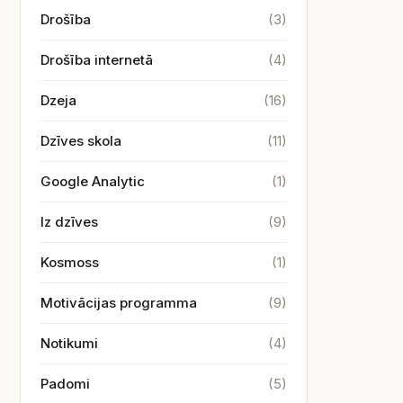
Drošība
(3)
Drošība internetā
(4)
Dzeja
(16)
Dzīves skola
(11)
Google Analytic
(1)
Iz dzīves
(9)
Kosmoss
(1)
Motivācijas programma
(9)
Notikumi
(4)
Padomi
(5)