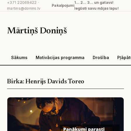
+371 22069422
·
1… 2… 3… un gatavs!
Pāriet
Pakalpojumi
martins@donins.lv
Iegūsti savu mājas lapu!
uz
saturu
Mārtiņš Doniņš
Sākums
Motivācijas programma
Drošība
Pļāpā
Birka:
Henrijs Davids Toreo